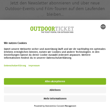
Jetzt den Newsletter abonnieren und über neue
Outdoor-Events und Film-Touren auf dem Laufenden
bleiben…
E-
@
Mail-
Adresse
Jetzt eintragen
outdoor-ticket.net
– Ein Projekt von
Moving Adventures Medien
Widerruf erklären
FAQ
Jobs
Kontakt
Barrierefreiheitserklärung
Impressum / Datenschutz
Cookie-Einstellungen
Follow us: