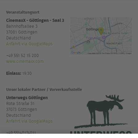
Veranstaltungsort
CinemaxX - Göttingen - Saal 3
Bahnhofsallee 3
37081
Göttingen
Deutschland
Anfahrt via GoogleMaps
+49 551 52 15 200
www.cinemaxx.com
Einlass:
19:30
Unser lokaler Partner / Vorverkaufsstelle
Unterwegs Göttingen
Rote Straße 31
37073 Göttingen
Deutschland
Anfahrt via GoogleMaps
+49 55140174011