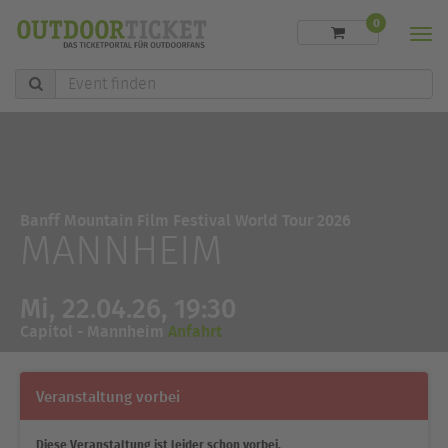
0
Men
Event
finden
Banff Mountain Film Festival World Tour 2026
MANNHEIM
Mi, 22.04.26, 19:30
Capitol - Mannheim
Anfahrt
Veranstaltung vorbei
Diese Veranstaltung ist leider schon vorbei.