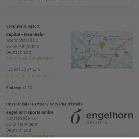
Veranstaltungsort
Capitol - Mannheim
Waldhofstraße 2
68169
Mannheim
Deutschland
Anfahrt via GoogleMaps
+49 621 40 17 14 0
capitol-mannheim.de
Einlass:
18:30
Unser lokaler Partner / Vorverkaufsstelle
engelhorn sports GmbH
Kunststraße 6+7
68161 Mannheim
Deutschland
Anfahrt via GoogleMaps