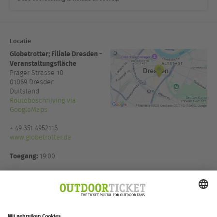
Locatie
Globetrotter; Filiale Dresden -
Veranstaltungsfläche
Prager Strasse 10
01069
Dresden
Duitsland
Routebeschrijving via
GoogleMaps
+ 49 351 4952116
www.globetrotter.de
Toegang:
19:00
Organisator:
Thomas Witt
Eventmanagement in Koop mit
Moving Adventures Medien
GmbH