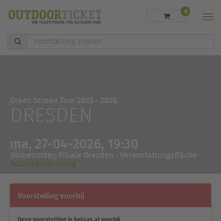
0
Men
Voorstelling
zoeken
Green Screen Tour 2025 - 2026
DRESDEN
ma, 27-04-2026, 19:30
Globetrotter; Filiale Dresden - Veranstaltungsfläche
Routebeschrijving
Voorstelling voorbij
Deze voorstelling is helaas al voorbij.