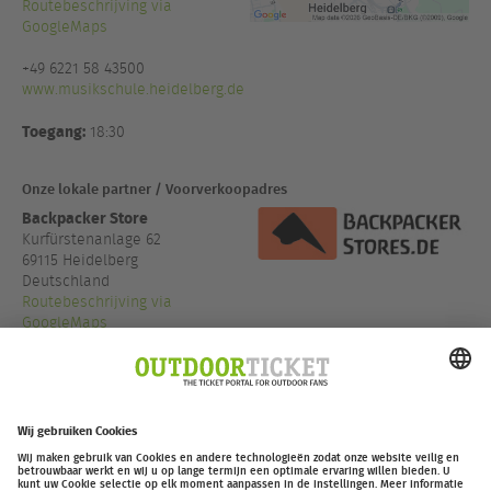
Routebeschrijving via
GoogleMaps
+49 6221 58 43500
www.musikschule.heidelberg.de
Toegang:
18:30
Onze lokale partner / Voorverkoopadres
Backpacker Store
Kurfürstenanlage 62
69115 Heidelberg
Deutschland
Routebeschrijving via
GoogleMaps
+49 6221 65019 65
www.backpacker-store.d...