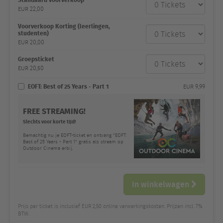
Hoeveelheid
en prijs
EUR
22,00
Voorverkoop Korting (leerlingen,
studenten)
EUR
20,00
Groepsticket
EUR
20,50
EOFT: Best of 25 Years - Part 1
EUR
9,99
FREE STREAMING!
Slechts voor korte tijd!
Bemachtig nu je EOFT-ticket en ontvang "EOFT:
Best of 25 Years - Part 1" gratis als stream op
Outdoor Cinema erbij.
In winkelwagen
Prijs per ticket is inclusief EUR 2,50 online verwerkingskosten. Prijzen incl. 7%
BTW.