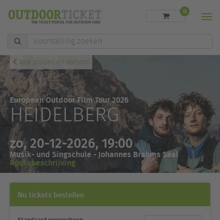
0
Men
Voorstelling
zoeken
Alle steden en datums
European Outdoor Film Tour 2026
HEIDELBERG
zo, 20-12-2026, 19:00
Musik- und Singschule - Johannes Brahms Saal
Routebeschrijving
Nu tickets bestellen
Standaard voorverkoop
Ticketcategorie