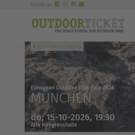
FOLLOW US:
Alle steden en datums
European Outdoor Film Tour 2026
MÜNCHEN
do, 15-10-2026, 19:30
Alte Kongresshalle