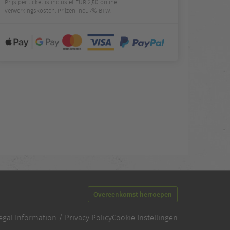
Prijs per ticket is inclusief EUR 2,50 online
verwerkingskosten. Prijzen incl. 7% BTW.
Overeenkomst herroepen
egal Information / Privacy Policy
Cookie Instellingen