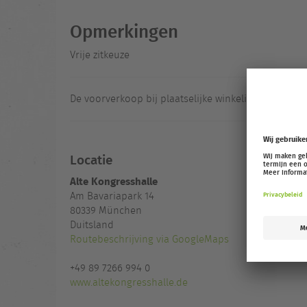
Opmerkingen
Vrije zitkeuze
De voorverkoop bij plaatselijke winkeliers start in 
Locatie
Alte Kongresshalle
Am Bavariapark 14
80339
München
Duitsland
Routebeschrijving via GoogleMaps
+49 89 7266 994 0
www.altekongresshalle.de