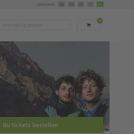
LANGUAGE:
DE
EN
FR
IT
NL
0
Voorstelling
zoeken
Nu tickets bestellen