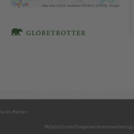
tures Medien
FAQ
Jobs
Contact
Toegankelijkheidsverklaring
L