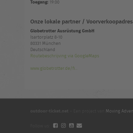
Toegang:
19:00
Onze lokale partner / Voorverkoopadres
Globetrotter Ausrüstung GmbH
Isartorplatz 8-10
80331 München
Deutschland
Routebeschrijving via GoogleMaps
www.globetrotter.de/fi...
outdoor-ticket.net
– Een project van
Moving Adven
Follow us: