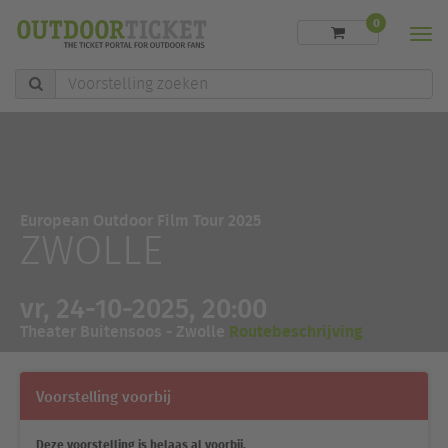
0
Men
Voorstelling
zoeken
European Outdoor Film Tour 2025
ZWOLLE
vr, 24-10-2025, 20:00
Theater Buitensoos - Zwolle
Routebeschrijving
Voorstelling voorbij
Deze voorstelling is helaas al voorbij.