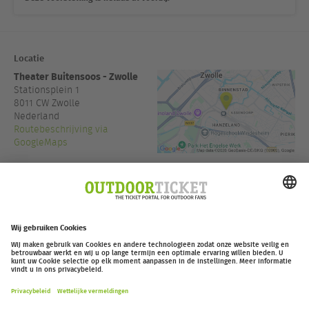
Locatie
Theater Buitensoos - Zwolle
Stationsplein 1
8011 CW
Zwolle
Nederland
Routebeschrijving via
GoogleMaps
www.theaterbuitensoos.nl
Toegang:
19:30
outdoor-ticket.net
– Een project van
Moving Adventures Medien