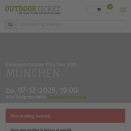
0
Men
Voorstelling
zoeken
European Outdoor Film Tour 2025
MÜNCHEN
zo, 07-12-2025, 19:00
Alte Kongresshalle
Routebeschrijving
Voorstelling voorbij
Deze voorstelling is helaas al voorbij.