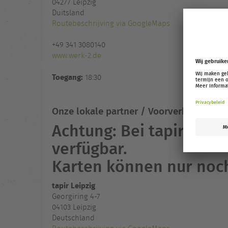
04277
Leipzig
Duitsland
Routebeschrijving via GoogleMaps
+49 341 3080140
www.werk-2.de
Toegang:
18:30
Onze lokale partner / Voorverkoopadres
Achtung: Bei tapir sind
verfügbar.
Karten können nur noc
tapir Leipzig
Georgiring 4-7
04103 Leipzig
Deutschland