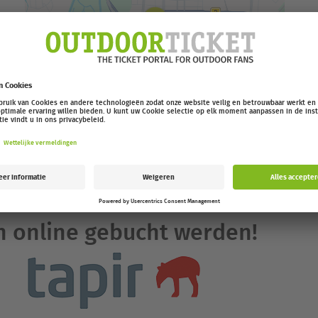
 keine Tickets mehr
h online gebucht werden!