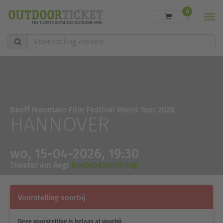
0
Men
Voorstelling
zoeken
Banff Mountain Film Festival World Tour 2026
HANNOVER
wo, 15-04-2026, 19:30
Theater am Aegi
Routebeschrijving
Voorstelling voorbij
Deze voorstelling is helaas al voorbij.