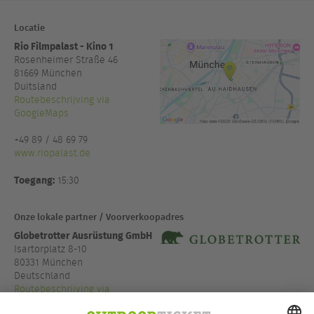
Locatie
Rio Filmpalast - Kino 1
Rosenheimer Straße 46
81669
München
Duitsland
Routebeschrijving via
GoogleMaps
+49 89 / 48 69 79
www.riopalast.de
Toegang:
15:30
Onze lokale partner / Voorverkoopadres
Globetrotter Ausrüstung GmbH
Isartorplatz 8-10
80331 München
Deutschland
Routebeschrijving via
GoogleMaps