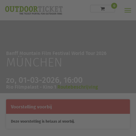
0
Men
Banff Mountain Film Festival World Tour 2026
MÜNCHEN
zo, 01-03-2026, 16:00
Rio Filmpalast - Kino 1
Routebeschrijving
Voorstelling voorbij
Deze voorstelling is helaas al voorbij.