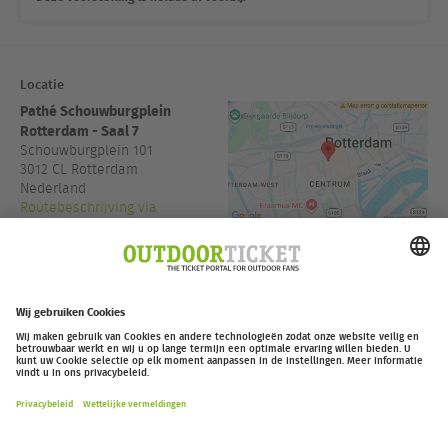
Locatie
Pathé Schouwburgplein
Rotterdam - Saal 7
Schouwburgplein 101
3012 CL
Rotterdam
Nederland
Routebeschrijving via
GoogleMaps
Toegang:
19:45
outdoor-ticket.net
– Een project van
Moving Adventures Medien
Overeenkomst herroepen