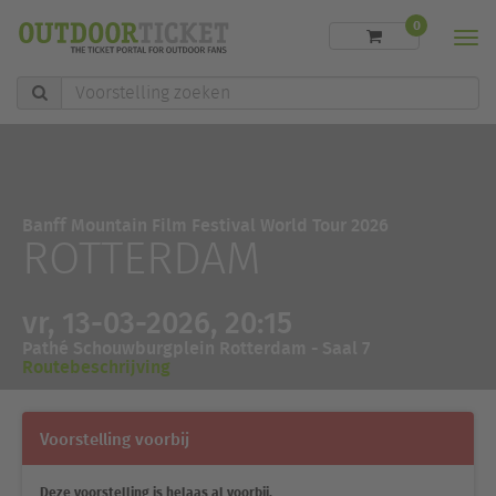
0
Men
Voorstelling
zoeken
Banff Mountain Film Festival World Tour 2026
ROTTERDAM
vr, 13-03-2026, 20:15
Pathé Schouwburgplein Rotterdam - Saal 7
Routebeschrijving
Voorstelling voorbij
Deze voorstelling is helaas al voorbij.