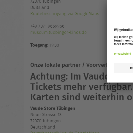
72070
Tübingen
Duitsland
Routebeschrijving via GoogleMaps
+49 7071 9669966
museum.tuebinger-kinos.de
Toegang:
19:30
Onze lokale partner / Voorverkoopadres
Achtung: Im Vaude Stor
Tickets mehr verfügbar.
Karten sind weiterhin on
Vaude Store Tübingen
Neue Strasse 13
72070 Tübingen
Deutschland