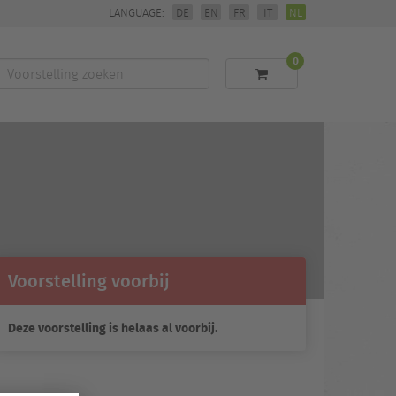
LANGUAGE:
DE
EN
FR
IT
NL
0
Voorstelling
zoeken
Voorstelling voorbij
Deze voorstelling is helaas al voorbij.