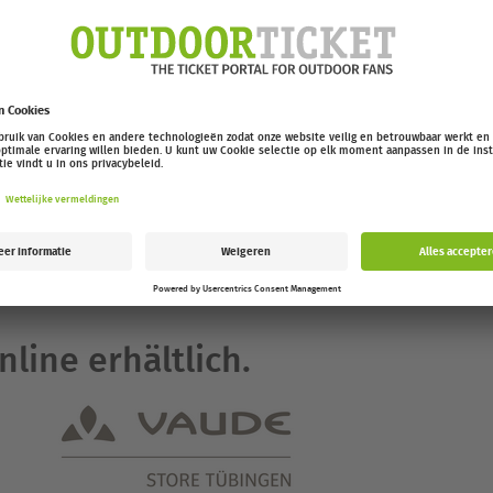
e Tübingen sind keine
line erhältlich.