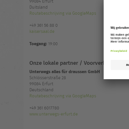
99084
Erfurt
Duitsland
Routebeschrijving via GoogleMaps
+49 361 56 88 0
kaisersaal.de
Toegang:
19:00
Onze lokale partner / Voorverkoopadres
Unterwegs alles für draussen GmbH
Schlösserstraße 28
99084 Erfurt
Deutschland
Routebeschrijving via GoogleMaps
+49 361 6017780
www.unterwegs-erfurt.de