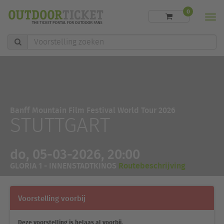
0
Men
Voorstelling
zoeken
Banff Mountain Film Festival World Tour 2026
STUTTGART
do, 05-03-2026, 20:00
GLORIA 1 - INNENSTADTKINOS
Routebeschrijving
Voorstelling voorbij
Deze voorstelling is helaas al voorbij.