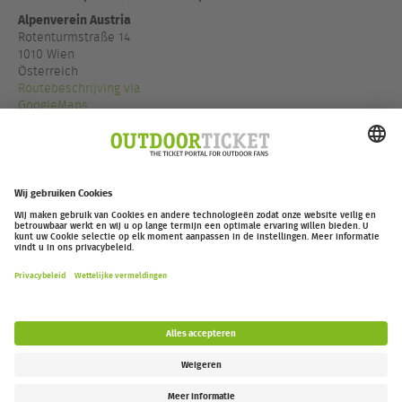
Alpenverein Austria
Rotenturmstraße 14
1010 Wien
Österreich
Routebeschrijving via
GoogleMaps
+43 1 513 10 03
www.alpenverein-austri...
outdoor-ticket.net
– Een project van
Moving Adventures Medien
Overeenkomst herroepen
FAQ
Jobs
Contact
Toegankelijkheidsverklaring
Legal Information / Privacy Policy
Cookie Instellingen
Follow us: