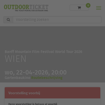
0
Men
Voorstelling
zoeken
Banff Mountain Film Festival World Tour 2026
WIEN
wo, 22-04-2026, 20:00
Gartenbaukino
Routebeschrijving
Voorstelling voorbij
Deze voorstelling is helaas al voorbij.