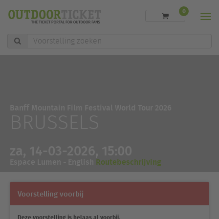
0
Men
Voorstelling
zoeken
Banff Mountain Film Festival World Tour 2026
BRUSSELS
za, 14-03-2026, 15:00
Espace Lumen - English
Routebeschrijving
Voorstelling voorbij
Deze voorstelling is helaas al voorbij.