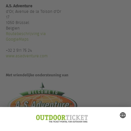
A.S. Adventure
d'Or, Avenue de la Toison d'Or
17
1050 Brüssel
Belgien
Routebeschrijving via
GoogleMaps
+32 2 511 75 24
www.asadventure.com
Met vriendelijke ondersteuning van