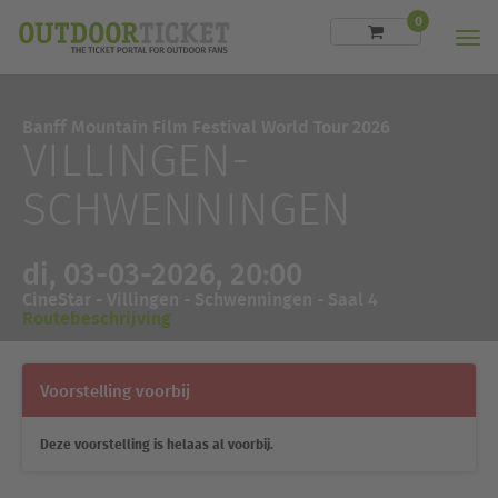
0
Men
Banff Mountain Film Festival World Tour 2026
VILLINGEN-
SCHWENNINGEN
di, 03-03-2026, 20:00
CineStar - Villingen - Schwenningen - Saal 4
Routebeschrijving
Voorstelling voorbij
Deze voorstelling is helaas al voorbij.