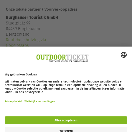
Onze lokale partner / Voorverkoopadres
Burghauser Touristik GmbH
Stadtplatz 99
84489 Burghausen
Deutschland
Routebeschrijving via
GoogleMaps
+49 8677887 140
www.visit-burghausen.com
outdoor-ticket.net
– Een project van
Moving Adventures Medien
Overeenkomst herroepen
FAQ
Jobs
Contact
Toegankelijkheidsverklaring