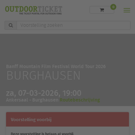
0
Men
Voorstelling
zoeken
Banff Mountain Film Festival World Tour 2026
BURGHAUSEN
za, 07-03-2026, 19:00
Ankersaal - Burghausen
Routebeschrijving
Voorstelling voorbij
Deze voorstelling is helaas al voorbij.