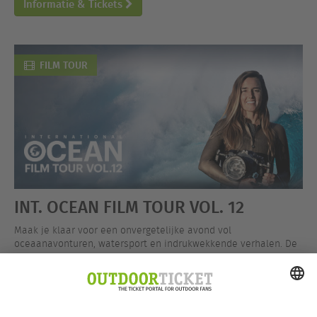
Informatie & Tickets
FILM TOUR
INT. OCEAN FILM TOUR VOL. 12
Maak je klaar voor een onvergetelijke avond vol
oceaanavonturen, watersport en indrukwekkende verhalen. De
International Ocean Film Tour Vol. 12 is nu op tour en brengt je
dichter bij de oceaan.
Informatie & Tickets