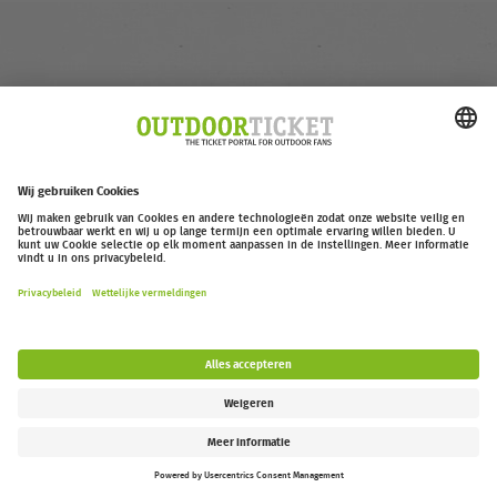
outdoor-ticket.net
– Een project van
Moving Adventures Medien
Overeenkomst herroepen
FAQ
Jobs
Contact
Toegankelijkheidsverklaring
Legal Information / Privacy Policy
Cookie Instellingen
Follow us: