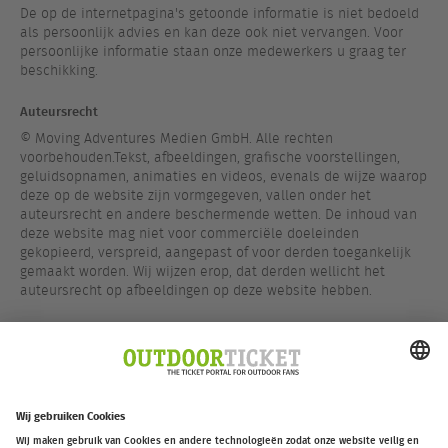
De op de internetpagina's getoonde informatie is niet bedoeld
als persoonlijk advies en kan deze ook niet vervangen. Voor
persoonlijke informatie staan onze medewerkers u graag ter
beschikking.
Auteursrecht
© Moving Adventures Medien GmbH. Alle rechten
voorbehouden.Tekst, afbeeldingen, grafische voorstellingen,
geluidsopnamen, animaties en videos, evenals de wijze waarop
deze op de website zijn vormgegeven, vallen onder het
auteursrecht en andere beschermende wetten. De inhoud van
deze website mag niet voor commerciële doeleinden
gekopieerd, verspreid, aangepast of voor derden toegankelijk
gemaakt worden. Wij wijzen erop, dat derden wellicht het
auteursrecht op afbeeldingen op deze website hebben.
Handelsmerk
Voor zover niet anders aangegeven, zijn alle handelsmerken op
de website, merkenrechtelijk beschermd.