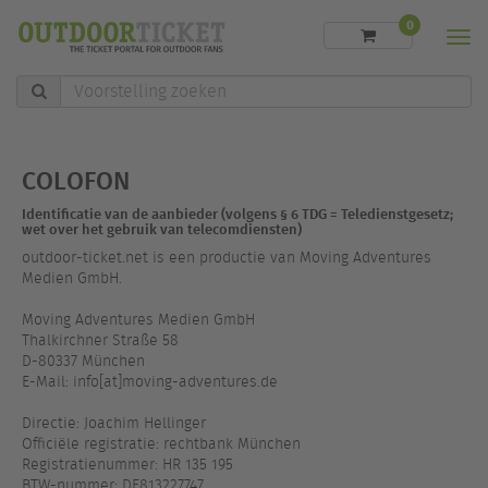
0
Men
Voorstelling
zoeken
COLOFON
Identificatie van de aanbieder (volgens § 6 TDG = Teledienstgesetz;
wet over het gebruik van telecomdiensten)
outdoor-ticket.net is een productie van Moving Adventures
Medien GmbH.
Moving Adventures Medien GmbH
Thalkirchner Straße 58
D-80337 München
E-Mail: info[at]moving-adventures.de
Directie: Joachim Hellinger
Officiële registratie: rechtbank München
Registratienummer: HR 135 195
BTW-nummer: DE813227747