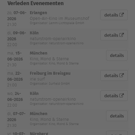
Verleden Evenementen
07-06-
Erlangen
zo,
details
2026
Open-Air-Kino im Museumshof
Organisator: Lamm-Lichtspiele GmbH
21:30
09-06-
Köln
di,
details
2026
naturstrom-openairkino
Organisator: naturstrom-openairkino
22:00
15-
München
ma,
details
06-2026
Kino, Mond & Sterne
Organisator: Kino, Mond & Sterne
21:30
22-
Freiburg im Breisgau
ma,
details
06-2026
irie surf
Organisator: Surfield GmbH
21:00
24-
Köln
wo,
details
06-2026
naturstrom-openairkino
Organisator: naturstrom-openairkino
22:00
07-07-
München
di,
details
2026
Kino, Mond & Sterne
Organisator: Kino, Mond & Sterne
21:30
10-07-
Nürnberg
vr,