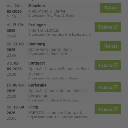
24-
München
ma,
Tickets
08-2026
Kino, Mond & Sterne
Organisator: Kino, Mond & Sterne
21:00
25-08-
Esslingen
di,
Tickets
2026
Kino am Campus
Organisator: Kommunales Kino Esslingen e. V.
20:45
27-08-
Hamburg
do,
Tickets
2026
Open-Air-SchanzenKino
Organisator: OUTDOOR CINE
20:45
02-
Stuttgart
wo,
Tickets
09-2026
Open Air Kino am Mercedes-Benz
Museum
20:30
Organisator: Mercedes-Benz Museum
06-09-
Karlsruhe
zo,
Tickets
2026
Open Air Kinonächte am Schloss
Gottesaue
20:30
Organisator: Filmtheater Schauburg
10-09-
Fürth
do,
Tickets
2026
BABYLON - Kino am Stadtpark
Organisator: BABYLON - Kino am Stadtpark
20:00