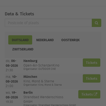
Data & Tickets
Postcode
of
plaats
DUITSLAND
NEDERLAND
OOSTENRIJK
ZWITSERLAND
Datum
06-
Hamburg
do,
Plaats
Locatie
Tickets
Tickets
en tijd
08-2026
Open-Air-SchanzenKino
Organisator: OUTDOOR CINE
21:30
10-
München
ma,
Tickets
08-2026
Kino, Mond & Sterne
Organisator: Kino, Mond & Sterne
21:00
19-
Berlin
wo,
Tickets
08-2026
Strandbad Wendenschloss
GmbH
19:30
Organisator: Strandbad Wendenschloss GmbH