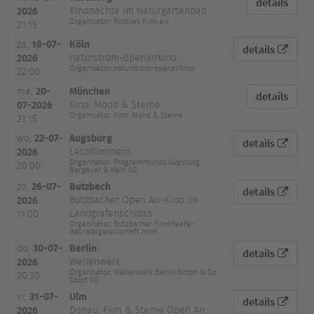
details
2026
Kinonächte im Naturgartenbad
Organisator: Mobiles Kino e.V.
21:15
18-07-
Köln
za,
details
2026
naturstrom-openairkino
Organisator: naturstrom-openairkino
22:00
20-
München
ma,
details
07-2026
Kino, Mond & Sterne
Organisator: Kino, Mond & Sterne
21:15
22-07-
Augsburg
wo,
details
2026
Lechflimmern
Organisator: Programmkinos Augsburg
20:00
Bergauer & Hehl KG
26-07-
Butzbach
zo,
details
2026
Butzbacher Open Air-Kino im
Landgrafenschloss
11:00
Organisator: Butzbacher Filmtheater
Betriebsgesellschaft mbH
30-07-
Berlin
do,
details
2026
Wellenwerk
Organisator: Wellenwerk Berlin GmbH & Co.
20:30
Sport KG
31-07-
Ulm
vr,
details
2026
Donau, Film & Sterne Open Air