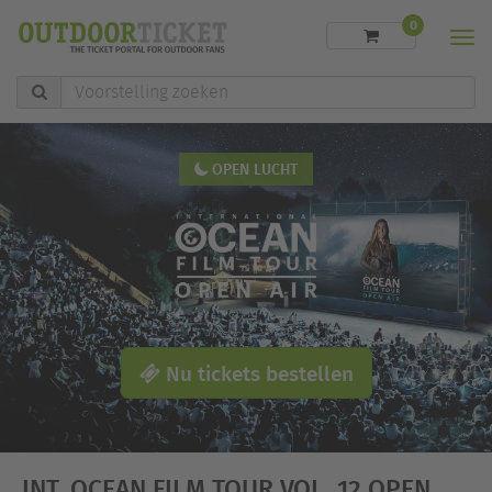
0
Men
Voorstelling
zoeken
OPEN LUCHT
Nu tickets bestellen
INT. OCEAN FILM TOUR VOL. 12 OPEN