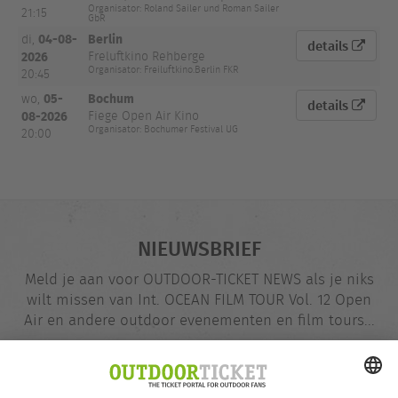
Organisator: Roland Sailer und Roman Sailer
21:15
GbR
04-08-
Berlin
di,
details
2026
Freluftkino Rehberge
Organisator: Freiluftkino.Berlin FKR
20:45
05-
Bochum
wo,
details
08-2026
Fiege Open Air Kino
Organisator: Bochumer Festival UG
20:00
NIEUWSBRIEF
Meld je aan voor OUTDOOR-TICKET NEWS als je niks
wilt missen van Int. OCEAN FILM TOUR Vol. 12 Open
Air en andere outdoor evenementen en film tours...
E-
@
mailadres