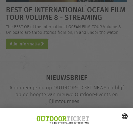
BEST OF INTERNATIONAL OCEAN FILM
TOUR VOLUME 8 - STREAMING
The BEST OF of the International OCEAN FILM TOUR Volume 8.
On board are three stories from on, in and under the water.
Alle informatie
NIEUWSBRIEF
Abonneer je nu op OUTDOOR-TICKET NEWS en blijf
op de hoogte van nieuwe Outdoor-Events en
Filmtournees....
E-
@
mailadres
Nu opgeven