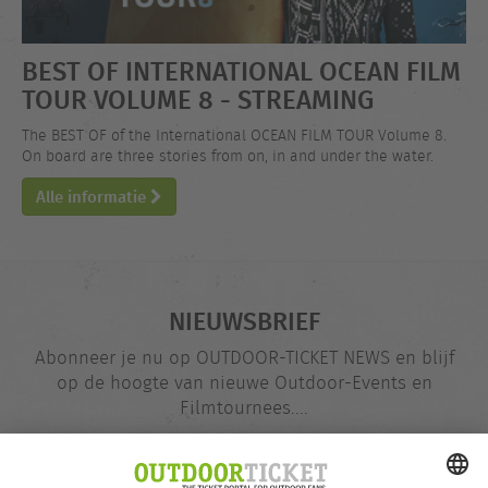
BEST OF INTERNATIONAL OCEAN FILM
TOUR VOLUME 8 - STREAMING
The BEST OF of the International OCEAN FILM TOUR Volume 8.
On board are three stories from on, in and under the water.
Alle informatie
NIEUWSBRIEF
Abonneer je nu op OUTDOOR-TICKET NEWS en blijf
op de hoogte van nieuwe Outdoor-Events en
Filmtournees....
E-
@
mailadres