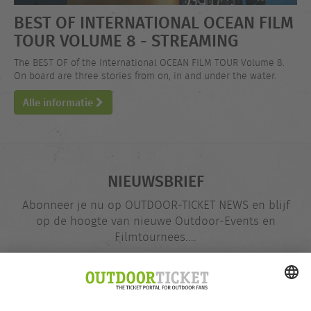
BEST OF INTERNATIONAL OCEAN FILM
TOUR VOLUME 8 - STREAMING
The BEST OF of the International OCEAN FILM TOUR Volume 8.
On board are three stories from on, in and under the water.
Alle informatie
NIEUWSBRIEF
Abonneer je nu op OUTDOOR-TICKET NEWS en blijf
op de hoogte van nieuwe Outdoor-Events en
Filmtournees....
E-
@
mailadres
Nu opgeven