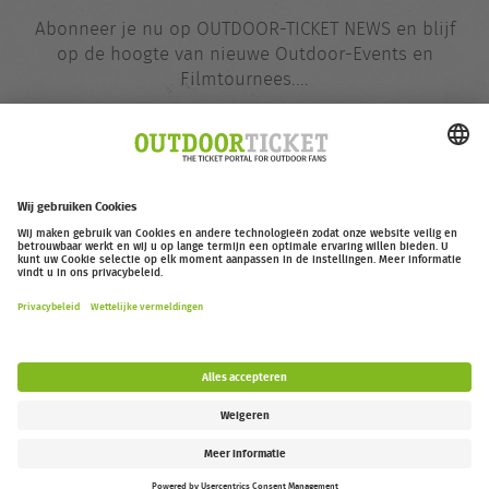
Abonneer je nu op OUTDOOR-TICKET NEWS en blijf
op de hoogte van nieuwe Outdoor-Events en
Filmtournees....
E-
@
mailadres
Nu opgeven
outdoor-ticket.net
– Een project van
Moving Adventures Medien
Overeenkomst herroepen
FAQ
Jobs
Contact
Toegankelijkheidsverklaring
Legal Information / Privacy Policy
Cookie Instellingen
Follow us: