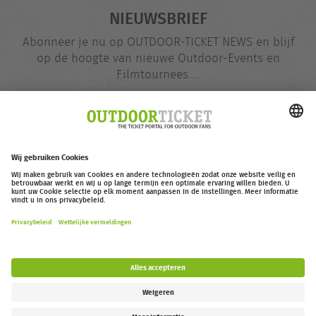
NIEUWSBRIEF
Abonneer je nu op OUTDOOR-TICKET NEWS en blijf
op de hoogte van nieuwe Outdoor-Events en
Filmtournees....
E-
@
mailadres
Nu opgeven
outdoor-ticket.net
– Een project van
Moving Adventures Medien
Overeenkomst herroepen
FAQ
Jobs
Contact
Toegankelijkheidsverklaring
Legal Information / Privacy Policy
Cookie Instellingen