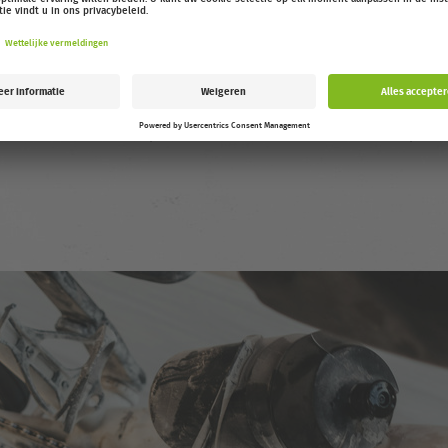
13
ceaanavonturen, watersport en indrukwekkende verhalen. Koop nu ti