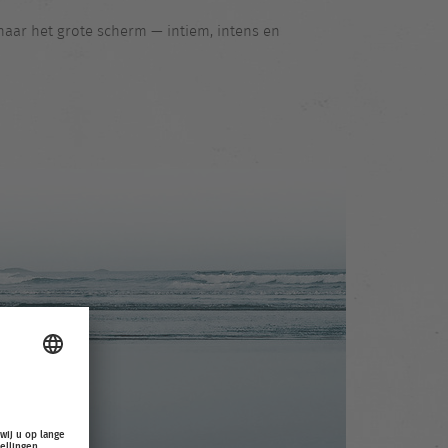
 naar het grote scherm — intiem, intens en