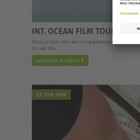
INT. OCEAN FILM TOUR VOL. 
Maak je klaar voor een onvergetelijke avond vol o
tot wel 30%.
Informatie & Tickets
FILM TOUR