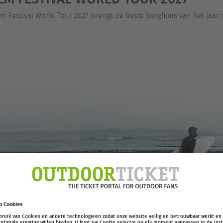
lm Festival World Tour 2027 brengt de beste bergfilms van het jaar