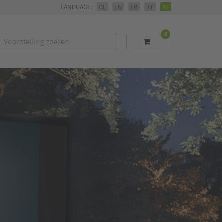
LANGUAGE:
DE
EN
FR
IT
NL
0
Voorstelling
zoeken