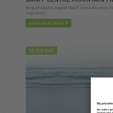
Bergliefhebbers, opgelet! Banff Centre Mountain Fi
inspirerend.
Informatie & Tickets
FILM TOUR