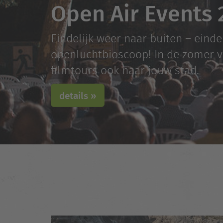
Open Air Events 
Eindelijk weer naar buiten – einde
openluchtbioscoop! In de zomer 
filmtours ook naar jouw stad.
details »