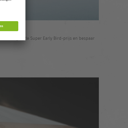
ckets tegen de Super Early Bird-prijs en bespaar