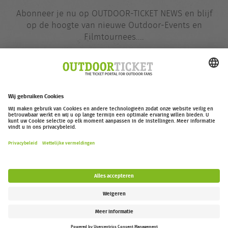
Abonneer je nu op OUTDOOR-TICKET NEWS en blijf
op de hoogte van nieuwe Outdoor-Events en
Filmtournees....
E-
@
mailadres
Nu opgeven
outdoor-ticket.net
– Een project van
Moving Adventures Medien
Overeenkomst herroepen
FAQ
Jobs
Contact
Toegankelijkheidsverklaring
Legal Information / Privacy Policy
Cookie Instellingen
Follow us: