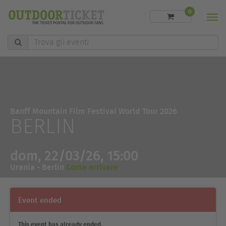
0
Men
Trova
gli
eventi
Banff Mountain Film Festival World Tour 2026
BERLIN
dom, 22/03/26, 15:00
Urania - Berlin
Come arrivare
Event ended
This event has already ended.