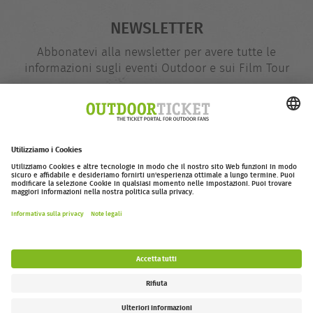
NEWSLETTER
Abbonatevi alla newsletter per avere tutte le
informazioni sugli eventi Outdoor e sui Film Tour
indirizzo
@
e-
mail
Inserire adesso
outdoor-ticket.net
– Un progetto di
Moving Adventures Medien
Withdraw from contract
FAQ
Jobs
Contatti
Dichiarazione di accessibilità
Legal Information / Privacy Policy
Impostazioni dei cookie
Follow us: