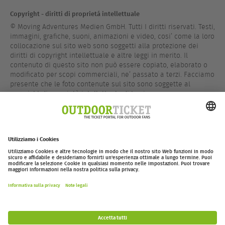
Copyright - diritti di proprietá intellettuale
© Moving Adventures Medien GmbH. Tutti I diritti riservati. Testi,
immagini, grafiche, suoni, animazioni e video, cosi’ come la loro
collocazione sul sito web sono soggetti alla protezione dei
diritti di copyright intellettuale e altre leggi in merito. Il
contenuto di questo sito non può essere copiato, elaborato o
modificato per scopi commerciali, ne’ passato a terzi. Facciamo
presente che le foto contenute sul sito sono soggette al
copyright di proprietà intellettuale di terzi.
Loghi
Se non specificato diversamente, tutti i loghi sul sito sono
soggetti a copyright.
outdoor-ticket.net
– Un progetto di
Moving Adventures Medien
Withdraw from contract