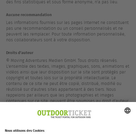
des fins statistiques et sous forme anonyme, n'a pas lieu.
Aucune recommandation
Les informations fournies sur les pages Internet ne constituent
pas une recommandation ou un conseil personnalisés et ne
peuvent les remplacer. Pour toute information personnalisée,
nos collaborateurs sont à votre disposition.
Droits d'auteur
© Moving Adventures Medien GmbH. Tous droits réservés.
L'ensemble des textes, images, graphiques, sons, animations et
vidéos ainsi que leur disposition sur le site sont protégés par
copyright et toutes lois sur la propriété intellectuelle. Le
contenu de ce site ne peut être copié, distribué, modifié ou
réutilisé sur d'autres sites appartenant à des tiers. Nous
rappelons par ailleurs que les photographies et images
contenues sur ce site, peuvent être soumises au droit d'auteur
appartenant à un tiers.
Marques Déposées
Sauf indication contraire, toutes les marques de ce site sont
protégées par le droit des marques.