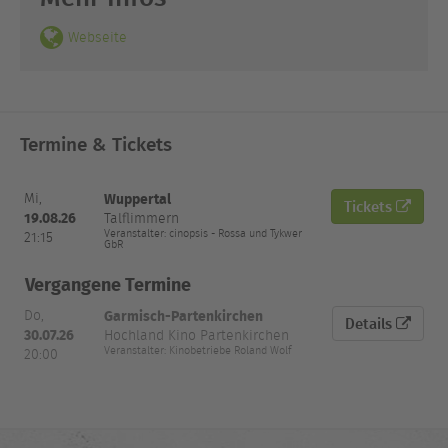
Webseite
Termine & Tickets
Datum
Wuppertal
Mi,
Tickets
und
Ort
Veranstaltungsort
Tickets
19.08.26
Talflimmern
Uhrzeit
Veranstalter: cinopsis - Rossa und Tykwer
21:15
GbR
Vergangene Termine
Garmisch-Partenkirchen
Do,
Details
30.07.26
Hochland Kino Partenkirchen
Veranstalter: Kinobetriebe Roland Wolf
20:00