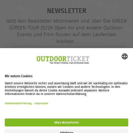
NEWSLETTER
Jetzt den Newsletter abonnieren und über Die GREEN
SCREEN TOUR 25/26 Open Air und andere Outdoor-
Events und Film-Touren auf dem Laufenden
bleiben…
E-
@
Mail-
Adresse
Jetzt eintragen
outdoor-ticket.net
– Ein Projekt von
Moving Adventures Medien
Widerruf erklären
FAQ
Jobs
Kontakt
Barrierefreiheitserklärung