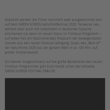
Allesamt werden die Filme nominiert oder ausgezeichnet sein
auf dem GREEN SCREEN Naturfilmfestival 2025. Teilweise neu
editiert oder auch mit Untertiteln in deutscher Sprache
erscheinen sie dann im neuen Glanz im Filmtour-Programm –
auf jeden Fall ein faszinierendes Potpourri der bewegendsten
Szenen aus den neuen Festival-Jahrgang. Quasi das „Best of“
der Naturfilme 2025 aus der ganzen Welt in ca. 100 Min. auf
großer Kinoleinwand!
Ein kleiner Vorgeschmack auf die große Bandbreite des neuen
Filmtour-Programmes gibt Euch heute schon der aktuelle
GREEN SCREEN FESTIVAL-TRAILER: