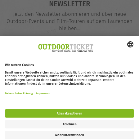
NEWSLETTER
Jetzt den Newsletter abonnieren und über neue
Outdoor-Events und Film-Touren auf dem Laufenden
bleiben…
E-
@
Mail-
Adresse
Jetzt eintragen
outdoor-ticket.net
– Ein Projekt von
Moving Adventures Medien
Widerruf erklären
FAQ
Jobs
Kontakt
Barrierefreiheitserklärung
Impressum / Datenschutz
Cookie-Einstellungen
Follow us: