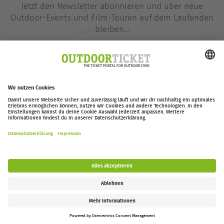
Jetzt den Newsletter abonnieren und über neue
Outdoor-Events und Film-Touren auf dem Laufenden
bleiben…
E-
@
Mail-
Adresse
Jetzt eintragen
outdoor-ticket.net
– Ein Projekt von
Moving Adventures Medien
Widerruf erklären
FAQ
Jobs
Kontakt
Barrierefreiheitserklärung
Impressum / Datenschutz
Cookie-Einstellungen
Follow us: