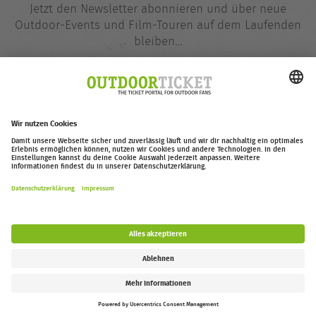
Jetzt den Newsletter abonnieren und über neue
Outdoor-Events und Film-Touren auf dem Laufenden
bleiben…
E-
@
Mail-
Adresse
Jetzt eintragen
outdoor-ticket.net
– Ein Projekt von
Moving Adventures Medien
Widerruf erklären
FAQ
Jobs
Kontakt
Barrierefreiheitserklärung
Impressum / Datenschutz
Cookie-Einstellungen
Follow us: