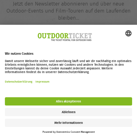
Jetzt den Newsletter abonnieren und über neue
Outdoor-Events und Film-Touren auf dem Laufenden
bleiben…
E-
@
Mail-
Adresse
Jetzt eintragen
outdoor-ticket.net
– Ein Projekt von
Moving Adventures Medien
Widerruf erklären
FAQ
Jobs
Kontakt
Barrierefreiheitserklärung
Impressum / Datenschutz
Cookie-Einstellungen
Follow us: