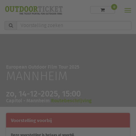
0
Men
Voorstelling
zoeken
European Outdoor Film Tour 2025
MANNHEIM
zo, 14-12-2025, 15:00
Capitol - Mannheim
Routebeschrijving
Voorstelling voorbij
Deze voorstelling is helaas al voorbij.