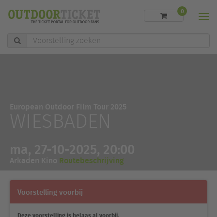
0
Men
Voorstelling
zoeken
European Outdoor Film Tour 2025
WIESBADEN
ma, 27-10-2025, 20:00
Arkaden Kino
Routebeschrijving
Voorstelling voorbij
Deze voorstelling is helaas al voorbij.