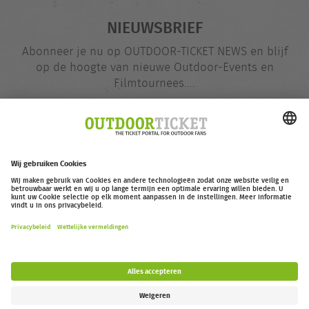
NIEUWSBRIEF
Abonneer je nu op OUTDOOR-TICKET NEWS en blijf
op de hoogte van nieuwe Outdoor-Events en
Filmtournees....
E-
@
mailadres
Nu opgeven
outdoor-ticket.net
– Een project van
Moving Adventures Medien
Overeenkomst herroepen
FAQ
Jobs
Contact
Toegankelijkheidsverklaring
Legal Information / Privacy Policy
Cookie Instellingen