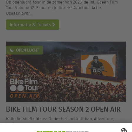
Op openlucht-tour in de zomer van 2026: de Int. Ocean Film
Tour Volume 12. Scoor nu je tickets! Avontuur. Actie.
Oceaanleven.
Informatie & Tickets
OPEN LUCHT
BIKE FILM TOUR SEASON 2 OPEN AIR
Hallo fietsliefhebbers: Onder het motto Urban, Adventure,
Performance gaat de BIKE FILM TOUR op openlucht-tour! Scoor
nu je tickets!