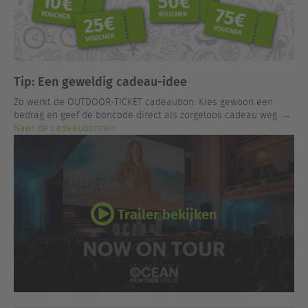
Tip: Een geweldig cadeau-idee
Zo werkt de OUTDOOR-TICKET cadeaubon: Kies gewoon een
bedrag en geef de boncode direct als zorgeloos cadeau weg.
→
Naar de cadeaubonnen
Trailer bekijken