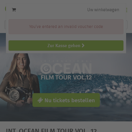
Uw winkelwagen
Men
Voorstelling
You’ve entered an invalid voucher code
zoeken
Zur Kasse gehen
FILM TOUR
Nu tickets bestellen
INT. OCEAN FILM TOUR VOL. 12