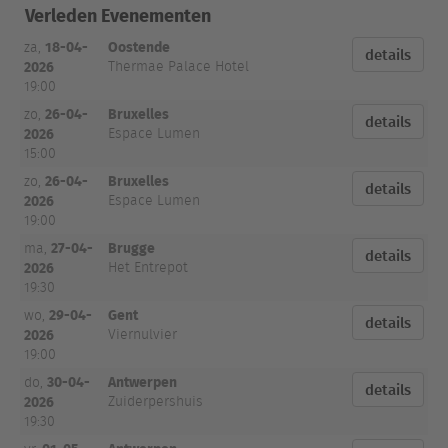
Plaats
Locatie
Tickets
Verleden Evenementen
en tijd
18-04-
Oostende
za,
details
2026
Thermae Palace Hotel
19:00
26-04-
Bruxelles
zo,
details
2026
Espace Lumen
15:00
26-04-
Bruxelles
zo,
details
2026
Espace Lumen
19:00
27-04-
Brugge
ma,
details
2026
Het Entrepot
19:30
29-04-
Gent
wo,
details
2026
Viernulvier
19:00
30-04-
Antwerpen
do,
details
2026
Zuiderpershuis
19:30