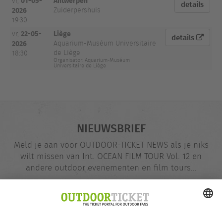
01-05-
Antwerpen
vr,
details
2026
Zuiderpershuis
19:30
22-05-
Liège
vr,
details
2026
Aquarium-Muséum Universitaire
de Liège
18:30
Organisator: Aquarium-Muséum
Universitaire de Liège
NIEUWSBRIEF
Meld je aan voor OUTDOOR-TICKET NEWS als je niks
wilt missen van Int. OCEAN FILM TOUR Vol. 12 en
andere outdoor evenementen en film tours...
E-
@
mailadres
Nu opgeven