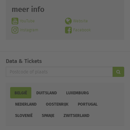
meer info
YouTube
Website
Instagram
Facebook
Data & Tickets
Postcode
of
plaats
BELGIË
DUITSLAND
LUXEMBURG
NEDERLAND
OOSTENRIJK
PORTUGAL
SLOVENIË
SPANJE
ZWITSERLAND
Datum