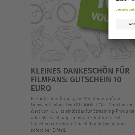
KLEINES DANKESCHÖN FÜR
FILMFANS: GUTSCHEIN 10
EURO
Ein Gutschein für alle, die Abenteuer auf der
Leinwand lieben. Der OUTDOOR-TICKET Voucher im
Wert von 10 € ist einlösbar für Streaming-Produkte
oder als Zuzahlung zu einem Filmtour-Ticket.
Gutscheincode kommt nach deiner Bestellung
sofort per E-Mail.