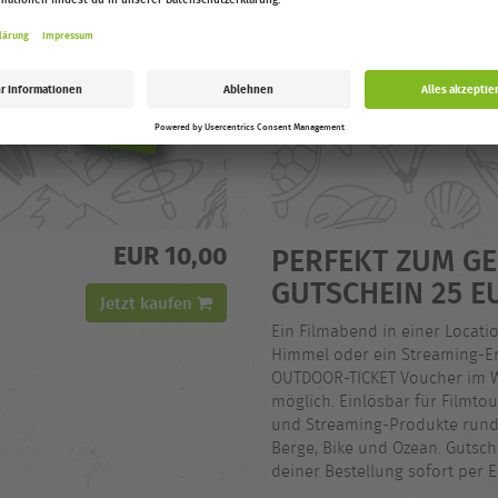
EUR 10,00
PERFEKT ZUM GE
GUTSCHEIN 25 E
Jetzt kaufen
Ein Filmabend in einer Locatio
Himmel oder ein Streaming-Er
OUTDOOR-TICKET Voucher im W
möglich. Einlösbar für Filmto
und Streaming-Produkte rund
Berge, Bike und Ozean. Guts
deiner Bestellung sofort per E