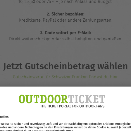
10, 25, 50 oder 75 € – je nach Anlass und Budget.
2. Sicher bezahlen:
Kreditkarte, PayPal oder andere Zahlungsarten.
3. Code sofort per E-Mail:
Direkt weiterschicken oder selbst behalten und genießen.
Jetzt Gutscheinbetrag wählen
Gutscheinwerte für Schweizer Franken findest du
hier
.
PRODUKT