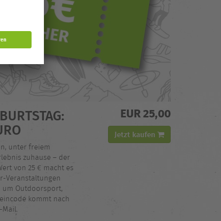
EUR 25,00
BURTSTAG:
URO
Jetzt kaufen
n, unter freiem
lebnis zuhause – der
ert von 25 € macht es
ur-Veranstaltungen
 um Outdoorsport,
cheincode kommt nach
-Mail.