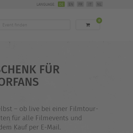
LANGUAGE:
DE
EN
FR
IT
NL
0
Event
finden
SCHENK FÜR
OORFANS
st – ob live bei einer Filmtour-
en für alle Filmevents und
dem Kauf per E‑Mail.