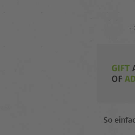
→ C
So einfa