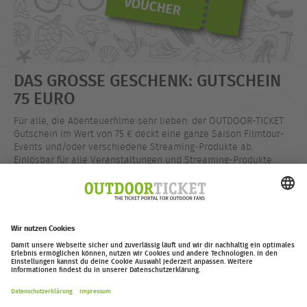
DAS GROSSE GESCHENK: GUTSCHEIN 7
5 EURO
Für alle, die Abenteuerfilme sehr lieben: der OUTDOOR-TICKET
Gutschein im Wert von 75 € deckt eine ganze Saison Filmtour-
Events und/oder verschiedene Streaming-Produkte ab.
Einlösbar für alle Veranstaltungen und Streaming-Produkte.
Gutscheincode kommt nach deiner Bestellung sofort per E-Mail.
EUR 75,00
Jetzt kaufen
outdoor-ticket.net
– Ein Projekt von
Moving Adventures Medien