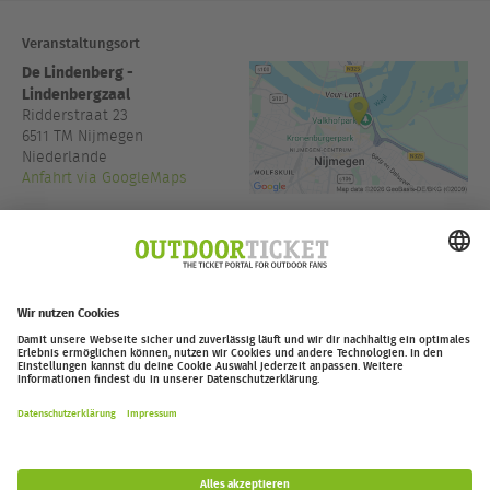
Veranstaltungsort
De Lindenberg -
Lindenbergzaal
Ridderstraat 23
6511 TM
Nijmegen
Niederlande
Anfahrt via GoogleMaps
www.delindenberg.com
Einlass:
19:30
outdoor-ticket.net
Ticketing powered by
.
Widerruf erklären