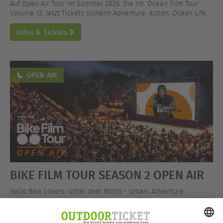
Auf Open Air Tour im Sommer 2026: Die Int. Ocean Film Tour
Volume 12. Jetzt Tickets sichern! Adventure. Action. Ocean Life.
Infos & Tickets
OPEN-AIR
BIKE FILM TOUR SEASON 2 OPEN AIR
Hallo Bike Lovers: Unter dem Motto - Urban, Adventure,
Performance - ist die BIKE FILM TOUR auf Open Air Tour! Jetzt
Tickets sichern!