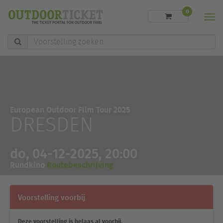
0
Men
Voorstelling
zoeken
European Outdoor Film Tour 2025
DRESDEN
do, 04-12-2025, 20:00
Rundkino
Routebeschrijving
Voorstelling voorbij
Deze voorstelling is helaas al voorbij.