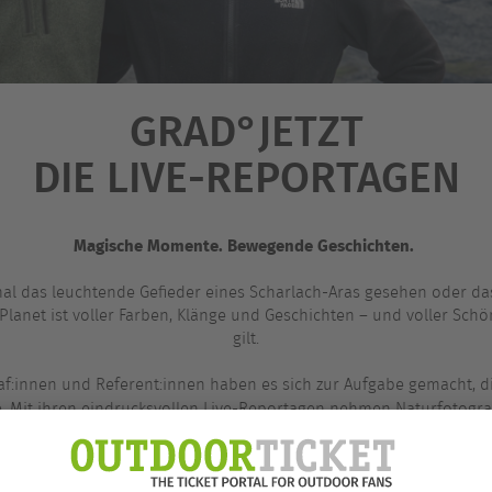
GRAD°JETZT
DIE LIVE-REPORTAGEN
Magische Momente. Bewegende Geschichten.
al das leuchtende Gefieder eines Scharlach-Aras gesehen oder das
lanet ist voller Farben, Klänge und Geschichten – und voller Schö
gilt.
f:innen und Referent:innen haben es sich zur Aufgabe gemacht, di
e. Mit ihren eindrucksvollen Live-Reportagen nehmen Naturfotogr
neider
ihr Publikum mit auf eine visuelle Reise durch unberührte 
eimnisvolle Ozeane und zu den Menschen und Tieren, die dort le
erzählte Geschichten und stimmungsvolle Musik schaffen eine Atmos