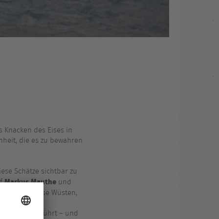
 Knacken des Eises in
nheit, die es zu bewahren
ese Schätze sichtbar zu
Markus Mauthe
af
und
Wälder, endlose Wüsten,
ben.
phäre, die berührt – und