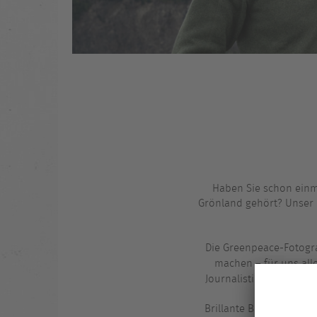
Haben Sie schon einm
Grönland gehört? Unser P
Die Greenpeace-Fotogra
machen – für uns all
Louisa Sch
Journalistin
geh
Brillante Bilder, live 