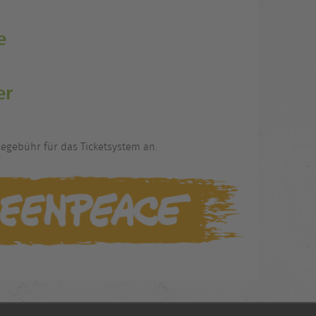
e
er
vicegebühr für das Ticketsystem an.