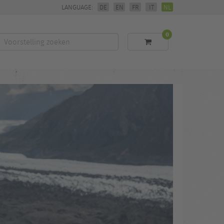
LANGUAGE:
DE
EN
FR
IT
NL
0
Voorstelling
zoeken